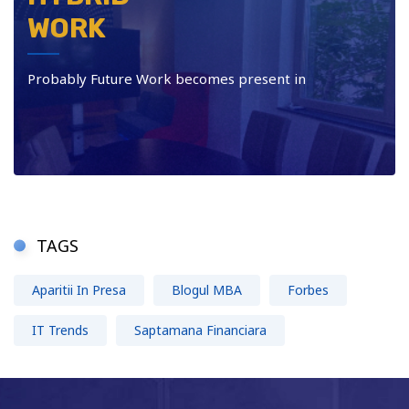
WORK
Probably Future Work becomes present in
TAGS
Aparitii In Presa
Blogul MBA
Forbes
IT Trends
Saptamana Financiara