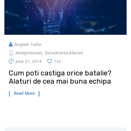
Bogdan Tudor
Anteprenoriat
,
Dezvoltarea Afacerii
June 21, 2014
132
Cum poti castiga orice batalie?
Alaturi de cea mai buna echipa
Read More